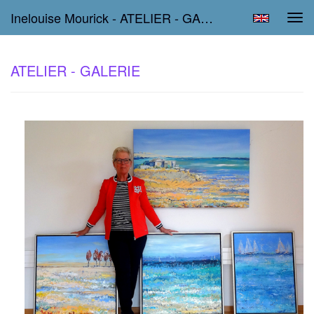
Inelouise Mourick - ATELIER - GALERIE
Tog
navi
ATELIER - GALERIE