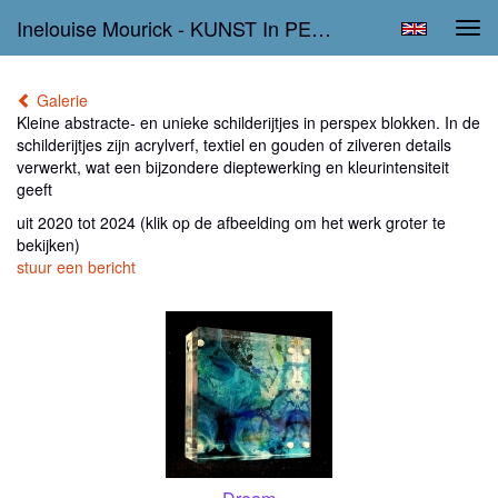
Inelouise Mourick - KUNST In PERSPEX
Tog
navi
Galerie
Kleine abstracte- en unieke schilderijtjes in perspex blokken. In de
schilderijtjes zijn acrylverf, textiel en gouden of zilveren details
verwerkt, wat een bijzondere dieptewerking en kleurintensiteit
geeft
uit 2020 tot 2024
(klik op de afbeelding om het werk groter te
bekijken)
stuur een bericht