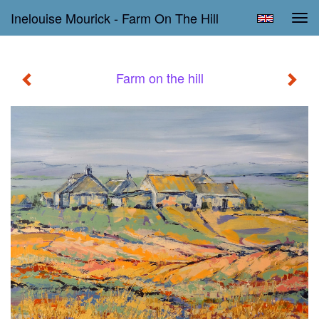
Inelouise Mourick - Farm On The Hill
Tog
navi
Farm on the hill