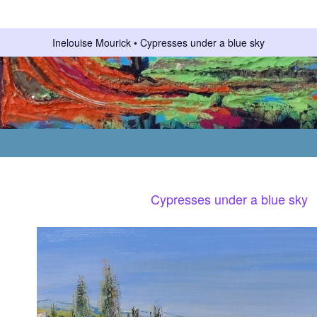
Inelouise Mourick
Cypresses under a blue sky
Cypresses under a blue sky