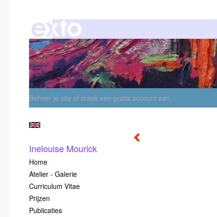
Beheer je site
of
maak een gratis account aan
.
Inelouise Mourick
Home
Atelier - Galerie
Curriculum Vitae
Prijzen
Publicaties