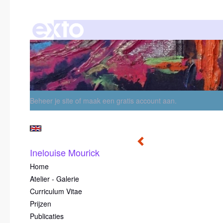
Beheer je site
of
maak een gratis account aan
.
Inelouise Mourick
Home
Atelier - Galerie
Curriculum Vitae
Prijzen
Publicaties