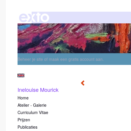
Beheer je site
of
maak een gratis account aan
.
Inelouise Mourick
Home
Atelier - Galerie
Curriculum Vitae
Prijzen
Publicaties