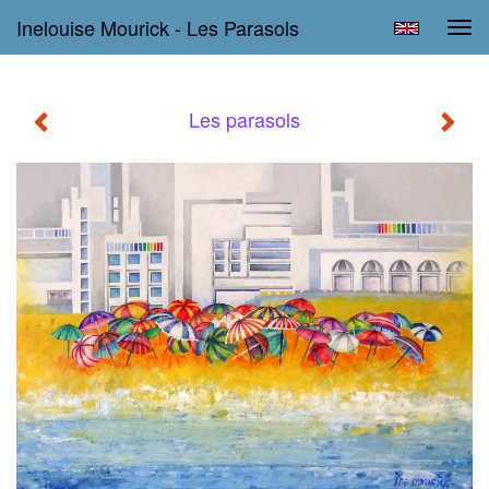
Inelouise Mourick - Les Parasols
Tog
navi
Les parasols