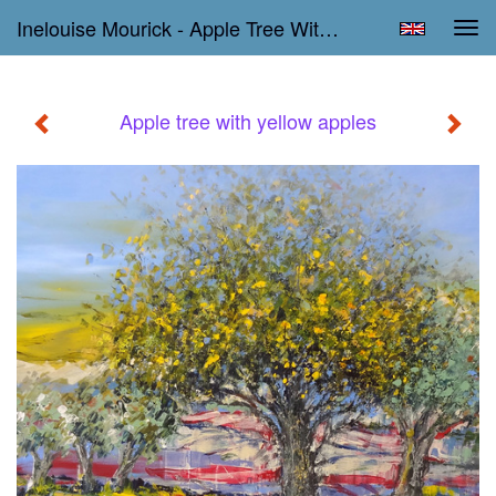
Inelouise Mourick - Apple Tree With Yellow Apples
Tog
navi
Apple tree with yellow apples