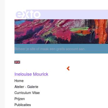
Beheer je site
of
maak een gratis account aan
.
Inelouise Mourick
Home
Atelier - Galerie
Curriculum Vitae
Prijzen
Publicaties