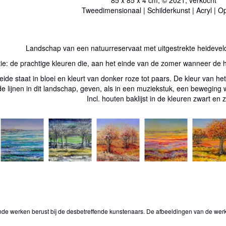
Tweedimensionaal | Schilderkunst | Acryl | O
Landschap van een natuurreservaat met uitgestrekte heideveld
atie: de prachtige kleuren die, aan het einde van de zomer wanneer de 
ide staat in bloei en kleurt van donker roze tot paars. De kleur van he
e lijnen in dit landschap, geven, als in een muziekstuk, een beweging w
Incl. houten baklijst in de kleuren zwart en zi
onde werken berust bij de desbetreffende kunstenaars. De afbeeldingen van de wer