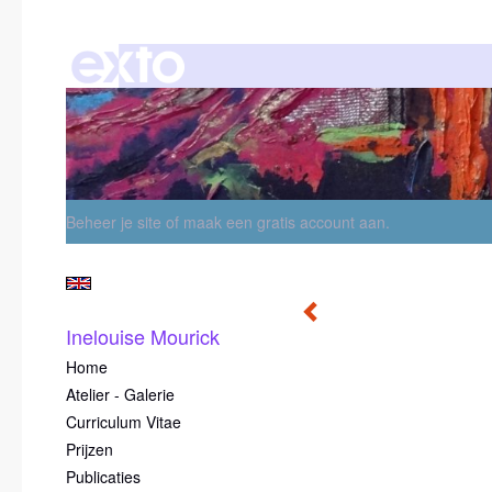
Beheer je site
of
maak een gratis account aan
.
Inelouise Mourick
Home
Atelier - Galerie
Curriculum Vitae
Prijzen
Publicaties