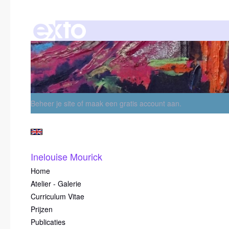
Beheer je site
of
maak een gratis account aan
.
Inelouise Mourick
Home
Atelier - Galerie
Curriculum Vitae
Prijzen
Publicaties