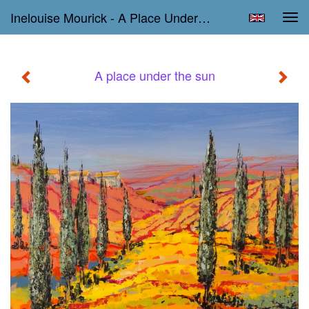
Inelouise Mourick - A Place Under The Sun
Tog
navi
A place under the sun