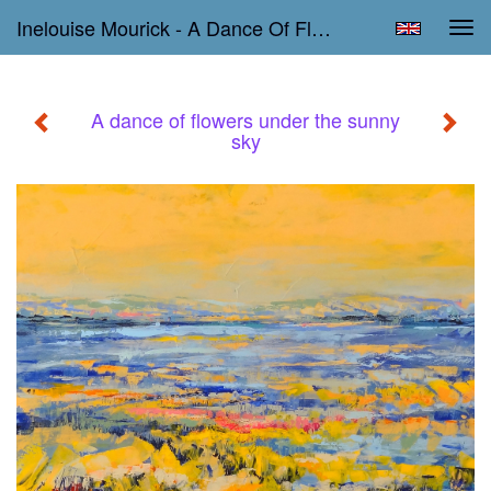
Inelouise Mourick - A Dance Of Flowers Under The Sunny Sky
Tog
navi
A dance of flowers under the sunny
sky