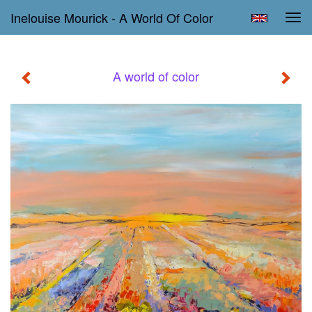
Inelouise Mourick - A World Of Color
Tog
navi
A world of color